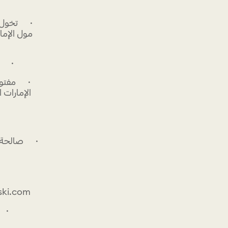
· تخول ا
· القسيمة 
الإمارات 
mpinski.com
· غ