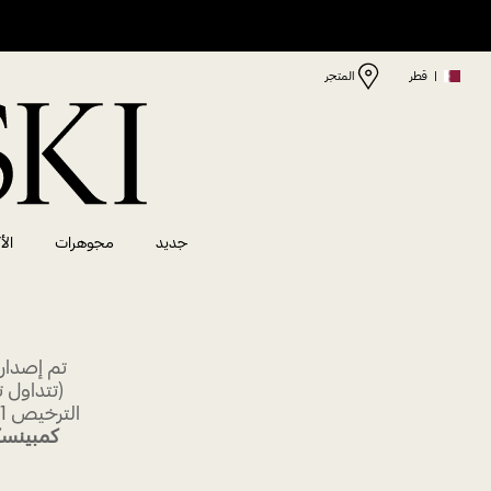
|
قطر
المتجر
جديد
مجوهرات
الأ
تم إصدار
(تتداول
الترخيص 40871، وعنوانها صندوق البريد 30069، دبي، الإمارات العربية المتحدة، و
كمبينسك