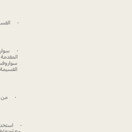
· القسيمة
· سواروف
المقدمة 
سواروفسك
القسيمة 
· من خلا
· استخدام 
مع احتفاظ