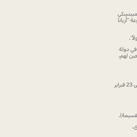
مبينسكي
دث مجموعة "أريانا
 والمقيمين في دولة
عين لهم،
· صالحة فقط في فندق كمبينسكي مول الإمارات خلال الفترة من 28 يناير إلى 23 فبراير
ى.