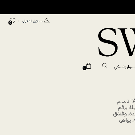
تسجيل الدخول
|
0
 سواروفسكي
0
A
" ذ.م.م
ة برقم
فندق
 يوافق