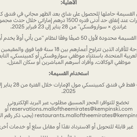
الأهلية:
لقسيمة حاملها للحصول على شاي بعد الظهر مجاني في فندق ك
مول الإمارات عند إنفاق حد أدنى قدره 1500 درهم إماراتي خلال ح
غراندي × سواروفسكي" من 28 يناير إلى 23 فبراير 2025.
محدودة لأول 50 ضيفًا وفقًا لنظام "من يأتي أولاً يخدم أولاً".
· مفتوحة للأفراد الذين تتراوح أعمارهم بين 18 سنة فما فوق
العربية المتحدة، باستثناء موظفي سواروفسكي أو كمبينسكي، التاب
موظفي الوكالات، وأفراد أسرهم المباشرين أو سكان المنزل.
استخدام القسيمة:
2025.
تخضع للتوافر؛ الحجز المسبق مطلوب عبر البريد الإلكتروني
reservations.malloftheemirates@kempinski.com أو
restaurants.malloftheemirates@ke (يجب ذكر رقم القسيمة).
ير قابلة للتحويل أو الاسترداد نقدًا أو مقابل سلع أو خدمات أخر