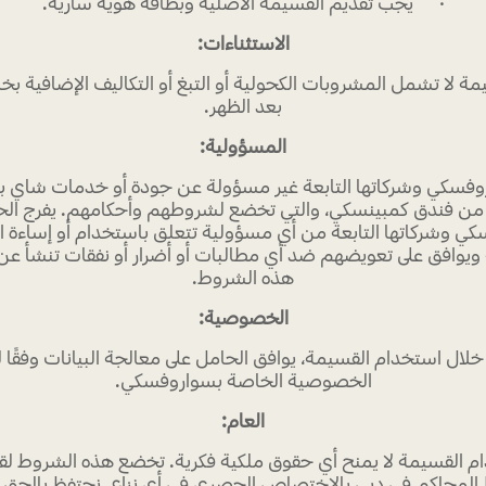
· يجب تقديم القسيمة الأصلية وبطاقة هوية سارية.
الاستثناءات:
 لا تشمل المشروبات الكحولية أو التبغ أو التكاليف الإضافية ب
بعد الظهر.
المسؤولية:
سكي وشركاتها التابعة غير مسؤولة عن جودة أو خدمات شاي بع
من فندق كمبينسكي، والتي تخضع لشروطهم وأحكامهم. يفرج ال
ي وشركاتها التابعة من أي مسؤولية تتعلق باستخدام أو إساءة 
ويوافق على تعويضهم ضد أي مطالبات أو أضرار أو نفقات تنشأ عن
هذه الشروط.
الخصوصية:
ل استخدام القسيمة، يوافق الحامل على معالجة البيانات وفقًا
الخصوصية الخاصة بسواروفسكي.
العام:
القسيمة لا يمنح أي حقوق ملكية فكرية. تخضع هذه الشروط لقو
 المحاكم في دبي بالاختصاص الحصري في أي نزاع. نحتفظ بالحق 