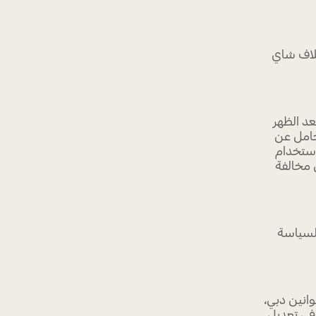
خلاف شاي
د الظهر
حامل عن
استخدام
 مخالفة
 لسياسة
انين دبي،
في تعديل