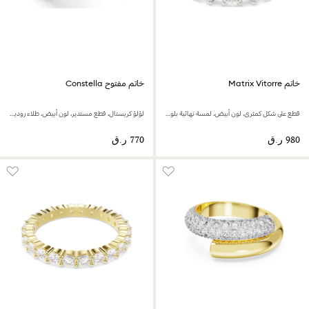
خاتم Matrix Vitorre
خاتم مفتوح Constella
قطع على شكل كمثرى، لون أبيض، لمسة نهائية بلون فضي
لؤلؤ كريستال، قطع مستدير، لون أبيض، طلاء روديوم