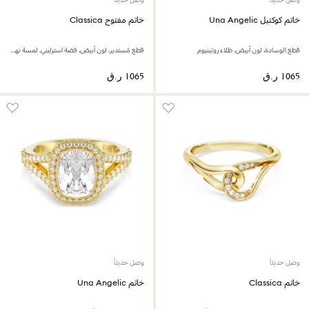
خاتم كوكتيل Una Angelic
خاتم مفتوح Classica
قطع الوسادة، لون أبيض، طلاء روتينيوم
قطع مُستدير، لون أبيض، فضة استرليني، لمسة نهائية من الذهب عيار 18 قيراط
وصل حديثاً
وصل حديثاً
خاتم Classica
خاتم Una Angelic