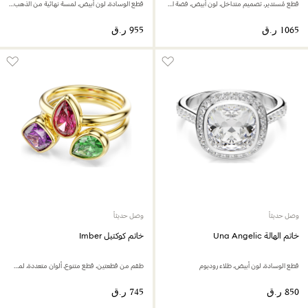
قطع مُستدير، تصميم متداخل، لون أبيض، فضة استرليني، لمسة نهائية من الذهب عيار 18 قيراط
قطع الوسادة، لون أبيض، لمسة نهائية من الذهب عيار 18 قيراط
وصل حديثاً
وصل حديثاً
خاتم الهالة Una Angelic
خاتم كوكتيل Imber
قطع الوسادة، لون أبيض، طلاء روديوم
طقم من قطعتين، قطع متنوع، ألوان متعددة، لمسة نهائية من الذهب عيار 18 قيراط