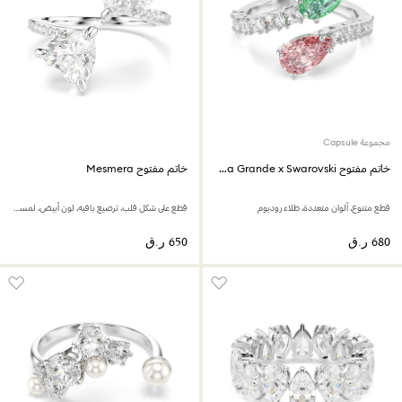
مجموعة Capsule
خاتم مفتوح Ariana Grande x Swarovski
خاتم مفتوح Mesmera
قطع متنوع، ألوان متعددة، طلاء روديوم
قطع على شكل قلب، ترصيع بافيه، لون أبيض، لمسة نهائية باللون الفضي