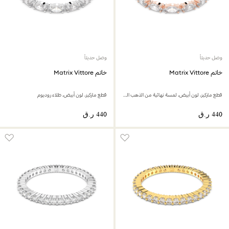
وصل حديثاً
وصل حديثاً
خاتم Matrix Vittore
خاتم Matrix Vittore
قطع ماركيز،‎ لون أبيض،‎ لمسة نهائية من الذهب الوردي عيار 18 قيراط
قطع ماركيز،‏‎ لون أبيض،‎ طلاء روديوم