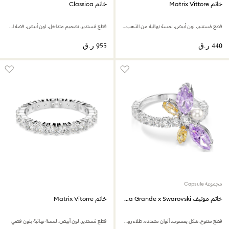
خاتم Matrix Vittore
خاتم Classica
قطع مُستدير، لون أبيض، لمسة نهائية من الذهب الوردي عيار 18 قيراط
قطع مُستدير، تصميم متداخل، لون أبيض، فضة استرليني
مجموعة Capsule
خاتم موتيف Ariana Grande x Swarovski
خاتم Matrix Vitorre
قطع متنوع، شكل يعسوب، ألوان متعددة، طلاء روديوم
قطع مُستدير، لون أبيض، لمسة نهائية بلون فضي