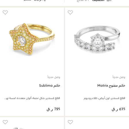
وصل حديثاً
وصل حديثاً
خاتم مفتوح Matrix
خاتم Sublima
قطع مُستدير، لون أبيض، طلاء روديوم
قطع مُستدير، شكل نجمة، ألوان متعددة، لمسة نهائية من الذهب عيار 18 قيراط