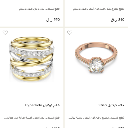
قطع متنوع، شكل قلب، لون أبيض، طلاء روديوم
قطع مُستدير، لون وردي، طلاء روديوم
خاتم كوكتيل Stilla
خاتم كوكتيل Hyperbola
قطع مُستدير، ترصيع بافيه، لون أبيض، لمسة نهائية من الذهب الوردي عيار 18 قيراط
قطع مُستدير، لون أبيض، لمسة نهائية من معادن مختلطة