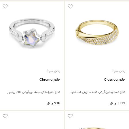
وصل حديثاً
وصل حديثاً
خاتم Classica
خاتم Chroma
قطع مُستدير، لون أبيض، فضة استرليني، لمسة نهائية من الذهب عيار 18 قيراط
قطع متنوع، شكل نجمة، لون أبيض، طلاء روديوم