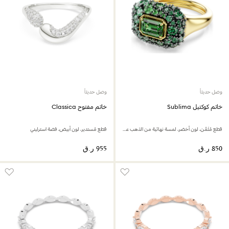
وصل حديثاً
وصل حديثاً
خاتم كوكتيل Sublima
خاتم مفتوح Classica
قطع مُثَمَّن، لون أخضر، لمسة نهائية من الذهب عيار 18 قيراط
قطع مُستدير، لون أبيض، فضة استرليني