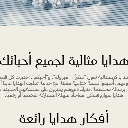
دايا مثالية لجميع أحبائك
دايا كريستالية تقول "شكراً"، "مبروك"، و"أحبكم". اختيرت كل قطع
ومهم. أضيفوا لمسة ختامية متقنة مع خدمة تغليف الهدايا لدينا أو
برسالة مخصصة. بديلاً، دعوهم يعثرون على مفضلاتهم الجديدة م
هدايا سواروفسكي، مفاجأة سهلة المشاركة شخصياً أو رقمياً.
أفكار هدايا رائعة