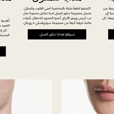
يعاً. من
اكتشفوا قطعاً مليئة بالشخصية تُحيي القلوب والمنازل.
ية إلى
تشمل مجموعة ديكور المنزل لدينا تماثيل محبوبة مثل
بيعة، كل
دب كريس ورموز الأبراج. أعدوا المشهد للاحتفال بأدوات
أهدِيوا 
مائدة خزفية أنيقة من مجموعة سواروفسكي x روزنتال.
الضوء ب
كل إط
تسوقوا هدايا ديكور المنزل
الجديد