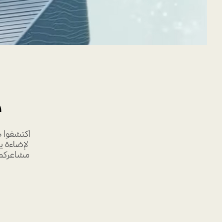
ه
اكتشفوا ه
لإضاءة ي
مشاعركم 