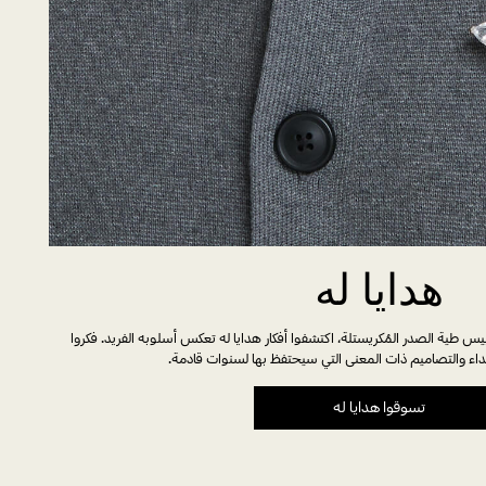
هدايا له
س طية الصدر المُكريستلة، اكتشفوا أفكار هدايا له تعكس أسلوبه الفريد. فكروا
ارتداء والتصاميم ذات المعنى التي سيحتفظ بها لسنوات قادمة.
تسوقوا هدايا له