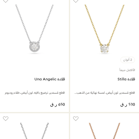
2 ألوان
الأفضل مبيعاً
قلادة Stilla
قلادة Una Angelic
قطع مُستدير، لون أبيض، لمسة نهائية من الذهب عيار 18 قيراط
قطع مُستدير، ترصيع بافيه، لون أبيض، طلاء روديوم