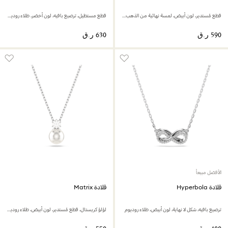
قطع مُستدير، لون أبيض، لمسة نهائية من الذهب عيار 18 قيراط
قطع مستطيل، ترصيع بافيه، لون أخضر، طلاء روديوم
الأفضل مبيعاً
قلادة Hyperbola
قلادة Matrix
ترصيع بافيه، شكل لا نهاية، لون أبيض، طلاء روديوم
لؤلؤ كريستال، قطع مُستدير، لون أبيض، طلاء روديوم