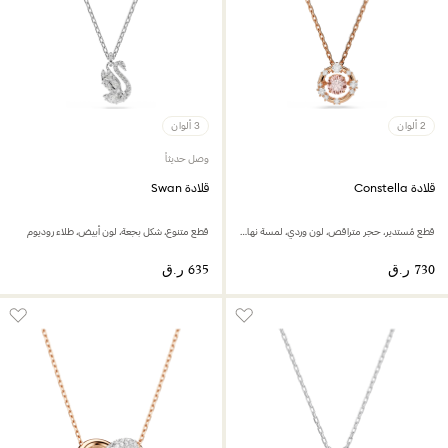
2 ألوان
3 ألوان
وصل حديثاً
قلادة Constella
قلادة Swan
قطع مُستدير، حجر متراقص، لون وردي، لمسة نهائية من الذهب الوردي عيار 18 قيراط
قطع متنوع، شكل بجعة، لون أبيض، طلاء روديوم