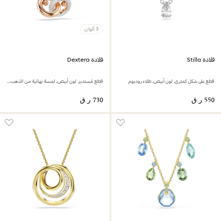
3 ألوان
قلادة Stilla
قلادة Dextera
قطع على شكل كمثرى، لون أبيض، طلاء روديوم
قطع مُستدير، لون أبيض، لمسة نهائية من الذهب الوردي عيار 18 قيراط