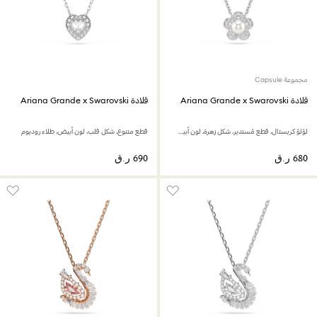
مجموعة Capsule
قلادة Ariana Grande x Swarovski
قلادة Ariana Grande x Swarovski
لؤلؤ كريستال، قطع مُستدير، شكل زهرة، لون أبيض، طلاء روديوم
قطع متنوع، شكل قلب، لون أبيض، طلاء روديوم