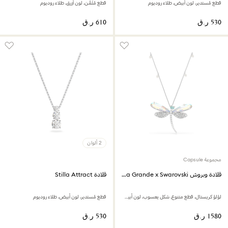
قطع مُستدير، لون أبيض، طلاء روديوم
قطع مُثَمَّن، لون أزرق، طلاء روديوم
2 ألوان
مجموعة Capsule
قلادة وبروش Ariana Grande x Swarovski
قلادة Stilla Attract
لؤلؤ كريستال، قطع متنوع، شكل يعسوب، لون أبيض، طلاء روديوم
قطع مُستدير،‎ لون أبيض،‎ طلاء روديوم