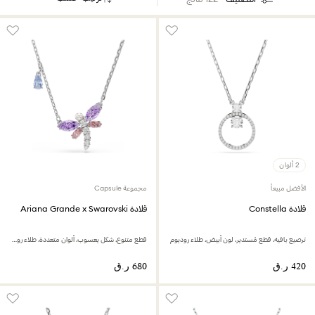
2 ألوان
الأفضل مبيعاً
مجموعة Capsule
قلادة Constella
قلادة Ariana Grande x Swarovski
ترصيع بافيه، قطع مُستدير، لون أبيض، طلاء روديوم
قطع متنوع، شكل يعسوب، ألوان متعددة، طلاء روديوم