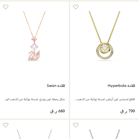
قلادة Hyperbola
قلادة Swan
قطع مُستدير، لون أبيض، لمسة نهائية من الذهب عيار 18 قيراط
شكل بجعة، لون وردي، لمسة نهائية من الذهب الوردي عيار 18 قيراط