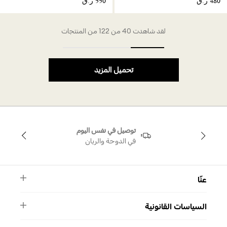
لقد شاهدت 40 من 122 من المنتجات
تحميل المزيد
توصيل في نفس اليوم
في الدوحة والريان
عنّا
النشرة الأخبارية
السياسات القانونية
الأسئلة الشائعة
ماركة سواروفسكي
الشروط والأحكام
دليل المقاسات