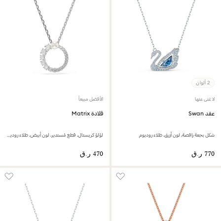
2 ألوان
لا غنى عنها
الأفضل مبيعاً
عقد Swan
قلادة Matrix
شكل بجعة راقصة، لون أزرق، طلاء روديوم
لؤلؤ كريستال، قطع مُستدير، لون أبيض، طلاء روديوم