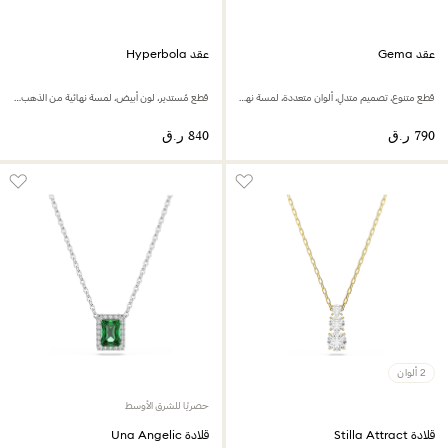
عقد Gema
عقد Hyperbola
قطع متنوع، تصميم متدلٍ، ألوان متعددة، لمسة نهائية من الذهب عيار 18 قيراط
قطع مُستدير، لون أبيض، لمسة نهائية من الذهب عيار 18 قيراط
2 ألوان
حصريًا للشرق الأوسط
قلادة Stilla Attract
قلادة Una Angelic