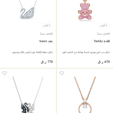
2 ألوان
2 ألوان
الأفضل مبيعاً
الأفضل مبيعاً
قلادة Teddy
عقد Swan
شكل دب، لون وردي، لمسة نهائية من الذهب الوردي عيار 18 قيراط
شكل بجعة راقصة، لون أبيض، طلاء روديوم