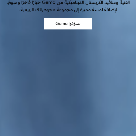
الفنية وعناقيد الكريستال الديناميكية من Gema خيارًا فاخرًا ومبهجًا
لإضافة لمسة مميزة إلى مجموعة مجوهراتك الربيعية.
تسوّقوا Gema