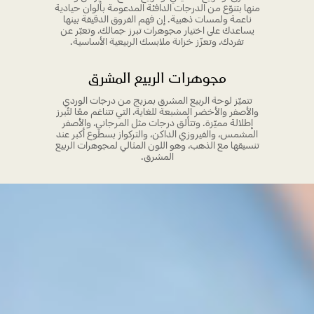
منها بتنوّع من الدرجات الدافئة المدعومة بألوان حيادية
ناعمة ولمسات ذهبية. إن فهم الفروق الدقيقة بينها
يساعدك على اختيار مجوهرات تبرز جمالك، وتعبّر عن
تفردك، وتعزّز خزانة ملابسك الربيعية الأساسية.
مجوهرات الربيع المشرق
تتميّز لوحة الربيع المشرق بمزيج من درجات الوردي
والأصفر والأخضر المشبعة للغاية، التي تتناغم معًا لتُبرز
إطلالة مميّزة. وتتألق درجات مثل المرجاني، والأصفر
المشمس، والفيروزي الداكن، والتركواز بسطوع أكبر عند
تنسيقها مع الذهب، وهو اللون المثالي لمجوهرات الربيع
المشرق.