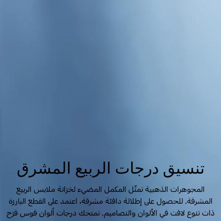
تنسيق درجات الربيع المشرق
المجوهرات الذهبية تمثّل المكمل المضيء لخزانة ملابس الربيع
المشرقة. للحصول على إطلالة دافئة مشرقة، اعتمد على القطع البارزة
ذات تنوع لافت في الألوان والتصاميم. تمنحك درجات ألوان قوس قزح