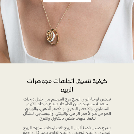
كيفية تنسيق اتجاهات مجوهرات
الربيع
تعكس لوحة ألوان الربيع روح الموسم من خلال درجات
منعشة مستوحاة من الطبيعة. تمتزج درجات الأزرق
السماوي، والأخضر البحري، والأصفر الذهبي، والوردي
الخوخي مع الأحمر الزاهي، والليلكي، والبنفسجي، لتشكّل
تناغمًا مبهجًا يفيض بالتفاؤل والفرح.
تندرج ضمن قصة ألوان الربيع ثلاث لوحات مميّزة: الربيع
المشرق، والربيع الحقيقي، والربيع الفاتح. تتميز كل واحدة