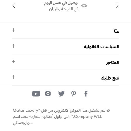
توصيل في نفس اليوم
في الدوحة والريان
عنّا
النشرة الأخبارية
السياسات القانونية
الأسئلة الشائعة
ماركة سواروفسكي
الشروط والأحكام
دليل المقاسات
المتاجر
سياسة الخصوصية
اتصل بنا
التصاريح
واتساب
المتاجر
تتبع طلبك
تتبع طلبك
© يتم تشغيل هذا الموقع الالكتروني من قبل "Qatar Luxury
Company WLL."، التي تزاول أعمالها التجارية تحت اسم
سواروفسكي