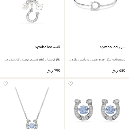
سوار Symbolica
قلادة Symbolica
ترصيع بافيه، شكل حدوة حصان، لون أبيض، طلاء روديوم
لؤلؤ كريستال، قطع مُستدير، ترصيع بافيه، شكل حدوة حصان، لون أبيض، طلاء روديوم