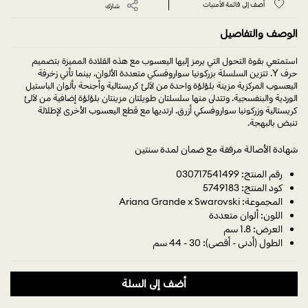
أضف إلى قائمة الأمنيات
شارك
الوصف والتفاصيل
استمتعي بقوة التحول التي يرمز إليها اليعسوب مع هذه القلادة المميزة بتصميم
حرف Y. تتزين السلسلة بزركونيا سواروفسكي متعددة الألوان، بينما تأتي زخرفة
اليعسوب المركزية مزينة بلؤلؤة واحدة من لآلئ كريستالية وأجنحة بألوان الباستيل
الوردية والبنفسجية. وتتدلى منها سلسلتان طويلتان مزينتان بلؤلؤة إضافية من لآلئ
كريستالية وزركونيا سواروفسكي أزرق. ارتديها مع قطع اليعسوب الأخرى لإطلالة
تنبض بالبهجة.
شهادة الأصالة مرفقة مع ضمان لمدة سنتين
رقم المنتج: 030717541499
كود المنتج: 5749183
المجموعة: Ariana Grande x Swarovski
اللون: ألوان متعددة
العرض: 1.8 سم
الطول (أدنى - أقصى): 30 - 44 سم
أضف إلى السلة