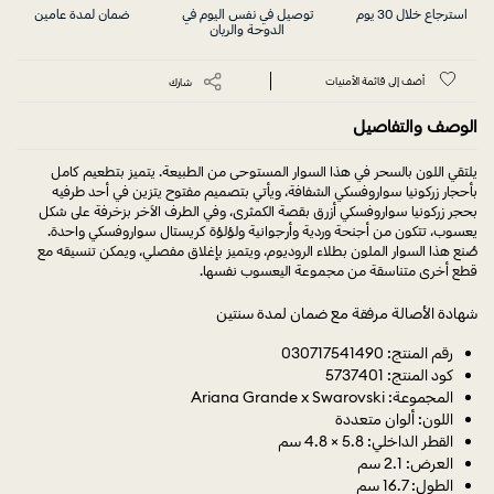
استرجاع خلال 30 يوم
توصيل في نفس اليوم في
ضمان لمدة عامين
الدوحة والريان
أضف إلى قائمة الأمنيات
شارك
الوصف والتفاصيل
يلتقي اللون بالسحر في هذا السوار المستوحى من الطبيعة. يتميز بتطعيم كامل
بأحجار زركونيا سواروفسكي الشفافة، ويأتي بتصميم مفتوح يتزين في أحد طرفيه
بحجر زركونيا سواروفسكي أزرق بقصة الكمثرى، وفي الطرف الآخر بزخرفة على شكل
يعسوب، تتكون من أجنحة وردية وأرجوانية ولؤلؤة كريستال سواروفسكي واحدة.
صُنع هذا السوار الملون بطلاء الروديوم، ويتميز بإغلاق مفصلي، ويمكن تنسيقه مع
قطع أخرى متناسقة من مجموعة اليعسوب نفسها.
شهادة الأصالة مرفقة مع ضمان لمدة سنتين
رقم المنتج: 030717541490
كود المنتج: 5737401
المجموعة: Ariana Grande x Swarovski
اللون: ألوان متعددة
القطر الداخلي: 5.8 × 4.8 سم
العرض: 2.1 سم
الطول: 16.7 سم