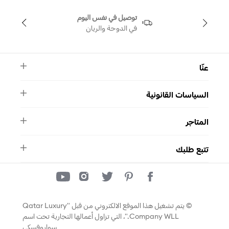
توصيل في نفس اليوم
في الدوحة والريان
عنّا
النشرة الأخبارية
السياسات القانونية
الأسئلة الشائعة
ماركة سواروفسكي
الشروط والأحكام
دليل المقاسات
المتاجر
سياسة الخصوصية
اتصل بنا
التصاريح
واتساب
المتاجر
تتبع طلبك
تتبع طلبك
© يتم تشغيل هذا الموقع الالكتروني من قبل "Qatar Luxury
Company WLL."، التي تزاول أعمالها التجارية تحت اسم
سواروفسكي