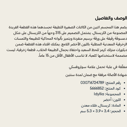
الوصف والتفاصيل
يضم هذا المجسم اثنين من الكائنات الصغيرة اللطيفة تجسدهما هذه القطعة الفريدة
المصنوعة من الكريستال. يشتمل التصميم على 315 وجهاً من الكريستال على شكل
دعسوقة رقيقة على ورقة برسيم منفردة ويتميز بألوانه المحاكية للطبيعة واللمسات
الزخرفية المعدنية المطلية باللون الأخضر اللامع. يمكنك اقتناء هذه القطعة ضمن
ديكورات منزلك كرمز للحظ السعيد واحتفاءً بجمال الطبيعة الخلاب. قطعة زخرفية. ليست
مصممة لاستخدامها كلعبة. لا تناسب الأطفال الأقل من 15 عاماً.
مغلّفة في علبة تحمل علامة سواروفسكي
شهادة الأصالة مرفقة مع ضمان لمدة سنتين
رقم المنتج: 030716724789
كود المنتج: 5666852
المجموعة: Idyllia
اللون: أخضر
المادة: كريستال, طلاء معدن
الحجم: 3.4 × 3.9 × 5.3 سم