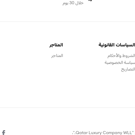
خلال 30 يوم
لسياسات القانونية
المتاجر
لشروط والأحكام
المتاجر
ياسة الخصوصية
لتصاريح
© يتم تشغيل هذا الموقع الالكتروني من قبل "Qatar Luxury Company WLL."،