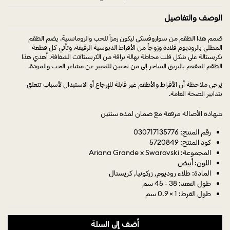
الوصف والتفاصيل
صُمم هذا الطقم من سواروفسكي ليكون رمزاً للحب والرومانسية. يضم الطقم
المطلي بالروديوم قلادة وزوجاً من الأقراط الدبوسية الرقيقة، وتأتي كل قطعة
بكريستالة على شكل قلب محاطة بهالة براقة من الكريستالات الشفافة. أهدي هذا
الطقم المفعم بالبريق الساحر إلى من تحبين للتعبير عن مشاعر الحب والمودة.
يُرجى ملاحظة أن الأقراط والأطقم غير قابلة للإرجاع أو الاستبدال لأسباب تتعلق
بتدابير الصحة العامة.
شهادة الأصالة مرفقة مع ضمان لمدة سنتين
رقم المنتج: 030717135776
كود المنتج: 5720849
المجموعة: Ariana Grande x Swarovski
اللون: أبيض
المادة: طلاء روديوم, زركونيا, كريستال
طول العقد: 38 - 45 سم
طول القرط: 1 × 0.9 سم
أضف إلى السلة