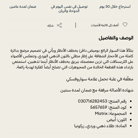
استرجاع خلال 30 يوم
توصيل في نفس اليوم في
ضمان لمدة عامين
الدوحة والريان
أضف إلى قائمة الأمنيات
شارك
الوصف والتفاصيل
يتلألأ هذا السوار الرائع بوميض دافئ يخطف الأنظار ويأتي في تصميم مرصع بدائرة
كاملة من الأحجار الشفافة على إطار مطلي باللون الذهبي الوردي. وتنعكس الأضواء
على الكريستالات التي تزين معصمك ببريق يخطف الأنظار أينما تذهبين. استمتعي
بارتداء هذه القطعة الخالدة من المجوهرات التي تصلح أيضاً كفكرة لهدية رائعة.
مغلّفة في علبة تحمل علامة سواروفسكي
شهادة الأصالة مرفقة مع ضمان لمدة سنتين
رقم المنتج: 030716282453
كود المنتج: 5657659
المجموعة: Matrix
اللون: أبيض
المادة: طلاء ذهبي وردي, زركونيا