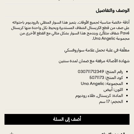
الوصف والتفاصيل
على‎ صف‎ من‎ قطع‎ الكريستال‎ الشفاف‎ المستديرة‎ ويحيط‎ بكل‎ واحدة‎ منها‎ كريستال
مجموعة Una Angelic.
مغلّفة في علبة تحمل علامة سواروفسكي
شهادة الأصالة مرفقة مع ضمان لمدة سنتين
رقم المنتج: 030711712349
كود المنتج: 5071173
المجموعة: Una Angelic
اللون: أبيض
المادة: كريستال, طلاء روديوم
الحجم: 17 سم
أضف إلى السلة