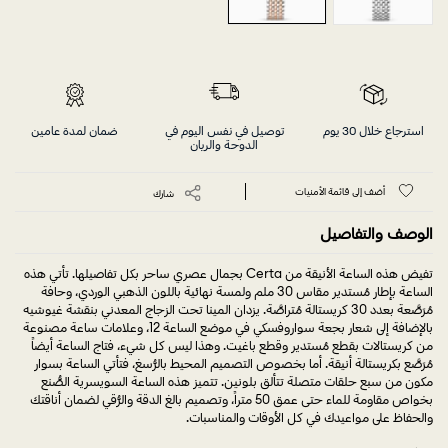
استرجاع خلال 30 يوم
توصيل في نفس اليوم في
ضمان لمدة عامين
الدوحة والريان
أضف إلى قائمة الأمنيات
شارك
الوصف والتفاصيل
تفيض هذه الساعة الأنيقة من Certa بجمال عصري ساحر بكل تفاصيلها. تأتي هذه
الساعة بإطار مُستدير مقاس 30 ملم ولمسة نهائية باللون الذهبي الوردي، وحافة
مُرَصَّعة بعدد 30 كريستالة مُتراصَّة. يزدان المينا تحت الزجاج المعدني بنقشة غيوشيه
بالإضافة إلى شعار بجعة سواروفسكي في موضع الساعة 12، وعلامات ساعة مصنوعة
من كريستالات بقطع مُستدير وقطع باغيت. وهذا ليس كل شيء، فتاج الساعة أيضاً
مُرَصَّع بكريستالة أنيقة. أما بخصوص التصميم المحيط بالرُّسغ، فتأتي الساعة بسوار
مكون من سبع حلقات متصلة تتألق بلونين. تتميز هذه الساعة السويسرية الصُّنع
بخواص مقاومة للماء حتى عمق 50 متراً، وتصميم بالغ الدقة والرُّقي لضمان أناقتك
والحفاظ على مواعيدك في كل الأوقات والمناسبات.