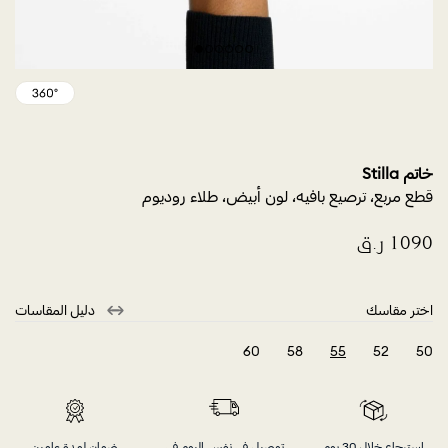
خاتم Stilla
قطع مربع، ترصيع بافيه، لون أبيض، طلاء روديوم
اختر مقاسك
دليل المقاسات
60
58
55
52
50
selected
استرجاع خلال 30 يوم
توصيل في نفس اليوم في
ضمان لمدة عامين