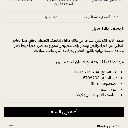
الدوحة والريان
أضف إلى قائمة الأمنيات
شارك
الوصف والتفاصيل
صُمم خاتم الكوكتيل الساحر من عائلة Stilla ليخطف الأضواء. يحقق هذا الخاتم
التوازن بين الجرأة والرقي ويتميز بإطار مخروطي مزدوج يحتضن حجراً مربعاً باهراً
وحلقة بلمسة نهائية باللون الفضي ومُرَصَّعة بكريستالات متراصَّة.
شهادة الأصالة مرفقة مع ضمان لمدة سنتين
رقم المنتج: 030717135784
كود المنتج: 5709902
المجموعة: Stilla
اللون: أبيض
المادة: طلاء روديوم, زركونيا
أضف إلى السلة
الشحن والإرجاع