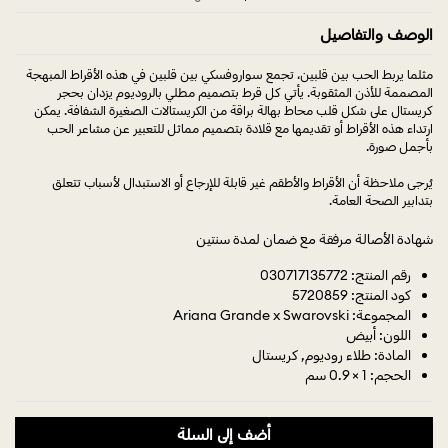
الوصف والتفاصيل
مثلما يربط الحب بين قلبين، تجمع سواروفسكي بين قلبين في هذه الأقراط المبهجة
المصممة للأذن المثقوبة. يأتي كل قرط بتصميم مطلي بالروديوم يزدان بحجر
كريستال على شكل قلب محاط بهالة براقة من الكريستالات الصغيرة الشفافة. يمكن
ارتداء هذه الأقراط أو تقديمها مع قلادة بتصميم مماثل للتعبير عن مشاعر الحب
بأجمل صورة.
يُرجى ملاحظة أن الأقراط والأطقم غير قابلة للإرجاع أو الاستبدال لأسباب تتعلق
بتدابير الصحة العامة.
شهادة الأصالة مرفقة مع ضمان لمدة سنتين
رقم المنتج: 030717135772
كود المنتج: 5720859
المجموعة: Ariana Grande x Swarovski
اللون: أبيض
المادة: طلاء روديوم, كريستال
الحجم: 1 × 0.9 سم
أضف إلى السلة