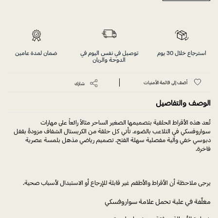
استرجاع خلال 30 يوم
توصيل في نفس اليوم في
ضمان لمدة عامين
الدوحة والريان
أضف إلى قائمة الأمنيات
شارك
الوصف والتفاصيل
تُعد هذه الأقراط الحلقية بتصميمها الصغير الساحر مثالاً رائعاً على مهارات
سواروفسكي في التلاعب بالضوء. تأتي كل حلقة من الكريستال الشفاف مزودةً بقفل
دبوسي خفي وآلية مفصلية سهلة الفتح. تصميم رياضي مذهل بلمسة عصرية
فاخرة.
يرجى ملاحظة أن الأقراط والأطقم غير قابلة للإرجاع أو الاستبدال لأسباب صحية.
مغلّفة في علبة تحمل علامة سواروفسكي