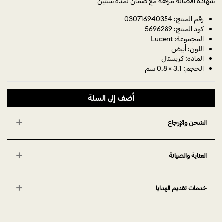
شهادة الأصالة مرفقة مع ضمان لمدة سنتين
رقم المنتج: 030716940354
كود المنتج: 5696289
المجموعة: Lucent
اللون: أبيض
المادة: كريستال
الحجم: 3.1 × 0.8 سم
أضف إلى السلة
الشحن والإرجاع
العناية والصيانة
خدمات تقديم الهدايا