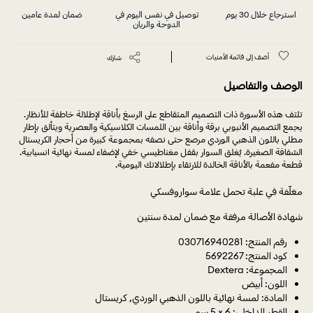
استرجاع خلال 30 يوم
توصيل في نفس اليوم في
ضمان لمدة عامين
الدوحة والريان
أضف إلى قائمة الأمنيات
شارك
الوصف والتفاصيل
تلتف هذه الأسورة ذات التصميم المتقاطع على الرسغ بأناقة لإطلالة خاطفة للأنظار.
يجمع التصميم الأنبوبي برقة وأناقة بين اللمسات الكلاسيكية والعصرية ويتألق بإطار
مطلي باللون الذهبي الوردي مرصع حتى نصفه بمجموعة كبيرة من أحجار الكريستال
الشفافة الصغيرة. يُغلق السوار بقفل مغناطيسي خفي لإضفاء لمسة نهائية انسيابية.
قطعة مفعمة بالأناقة الخالدة للارتقاء بإطلالاتك اليومية.
مغلّفة في علبة تحمل علامة سواروفسكي
شهادة الأصالة مرفقة مع ضمان لمدة سنتين
رقم المنتج: 030716940281
كود المنتج: 5692267
المجموعة: Dextera
اللون: أبيض
المادة: لمسة نهائية باللون الذهبي الوردي, كريستال
القطر الداخلي: 6 × 5 سم