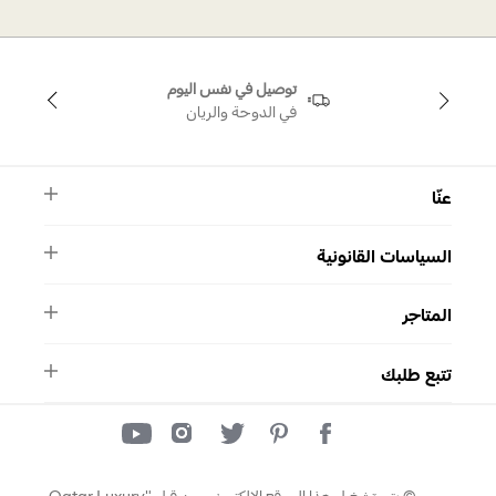
توصيل في نفس اليوم
في الدوحة والريان
عنّا
النشرة الأخبارية
السياسات القانونية
الأسئلة الشائعة
ماركة سواروفسكي
الشروط والأحكام
دليل المقاسات
المتاجر
سياسة الخصوصية
اتصل بنا
التصاريح
واتساب
المتاجر
تتبع طلبك
تتبع طلبك