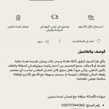
استرجاع خلال 30 يوم
توصيل في نفس اليوم في
ضمان لمدة عامين
الدوحة والريان
أضف إلى قائمة الأمنيات
شارك
الوصف والتفاصيل
يتألق هذا السوار الرقيق بأناقة هادئة وسحر خالد، ويمكن تقديمه هدية مثالية
لنفسك أو لأحبائك. يجمع التصميم بين أحجار زركونيا سواروفسكي الشفافة والطلاء
باللون الذهبي، ويأتي مزوداً بقفل منزلق قابل لتعديل المقاس ليناسب أي معصم.
رفيقك المثالي للإطلالات اليومية؛ إذ ينسجم بسهولة مع الأساور الأخرى لإطلالة
متكاملة تفيض بالفخامة.
.
شهادة الأصالة مرفقة مع ضمان لمدة سنتين
رقم المنتج: 030717344362